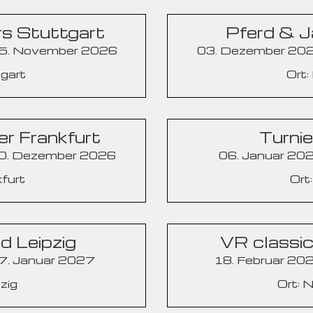
s Stuttgart
Pferd & 
15. November 2026
03. Dezember 202
tgart
Ort:
er Frankfurt
Turni
20. Dezember 2026
06. Januar 202
kfurt
Ort
d Leipzig
VR classi
17. Januar 2027
18. Februar 202
pzig
Ort: 