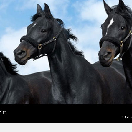
in
07.