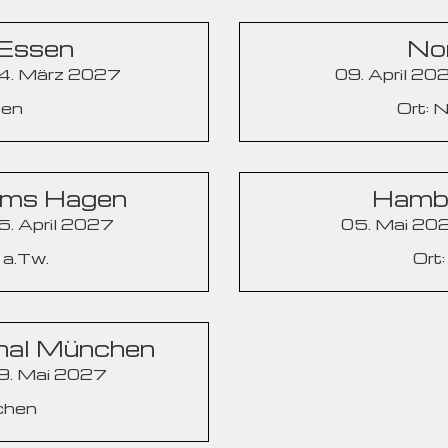
 Essen
No
24. März 2027
09. April 20
sen
Ort: 
ams Hagen
Hamb
5. April 2027
05. Mai 202
 a.Tw.
Ort
onal München
09. Mai 2027
chen