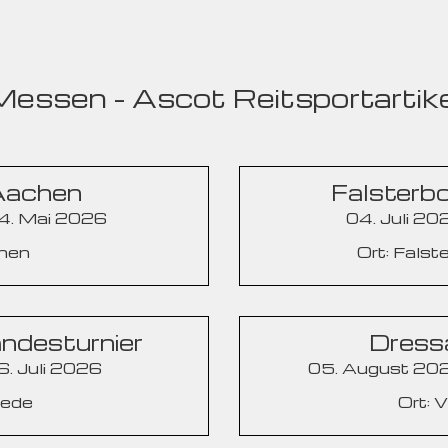
Messen - Ascot Reitsportartike
Aachen
Falsterb
24. Mai 2026
04. Juli 20
chen
Ort: Fals
ndesturnier
Dress
6. Juli 2026
05. August 202
tede
Ort: 