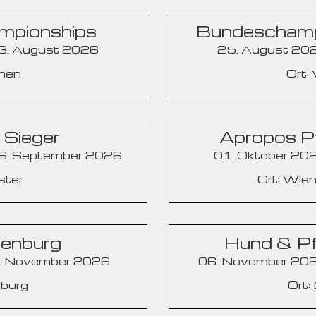
mpionships
Bundeschamp
23. August 2026
25. August 202
chen
Ort:
r Sieger
Apropos Pf
06. September 2026
01. Oktober 202
ster
Ort: Wie
denburg
Hund & P
1. November 2026
06. November 202
nburg
Ort: